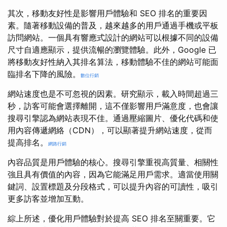
其次，移動友好性是影響用戶體驗和 SEO 排名的重要因
素。隨著移動設備的普及，越來越多的用戶通過手機或平板
訪問網站。一個具有響應式設計的網站可以根據不同的設備
尺寸自適應顯示，提供流暢的瀏覽體驗。此外，Google 已
將移動友好性納入其排名算法，移動體驗不佳的網站可能面
臨排名下降的風險。
數位行銷
網站速度也是不可忽視的因素。研究顯示，載入時間超過三
秒，訪客可能會選擇離開，這不僅影響用戶滿意度，也會讓
搜尋引擎認為網站表現不佳。通過壓縮圖片、優化代碼和使
用內容傳遞網絡（CDN），可以顯著提升網站速度，從而
提高排名。
網路行銷
內容品質是用戶體驗的核心。搜尋引擎重視高質量、相關性
強且具有價值的內容，因為它能滿足用戶需求。適當使用關
鍵詞、設置標題及分段格式，可以提升內容的可讀性，吸引
更多訪客並增加互動。
綜上所述，優化用戶體驗對於提高 SEO 排名至關重要。它